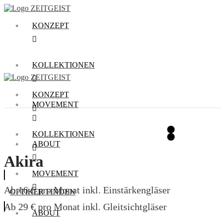
KONZEPT
KOLLEKTIONEN
KONZEPT
MOVEMENT
KOLLEKTIONEN
ABOUT
Akira
MOVEMENT
Ab 16 € pro Monat inkl. Einstärkengläser
OPTIKER FINDEN
Ab 29 € pro Monat inkl. Gleitsichtgläser
ABOUT